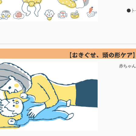
●ト
【むきぐせ、頭の形ケア
赤ちゃん