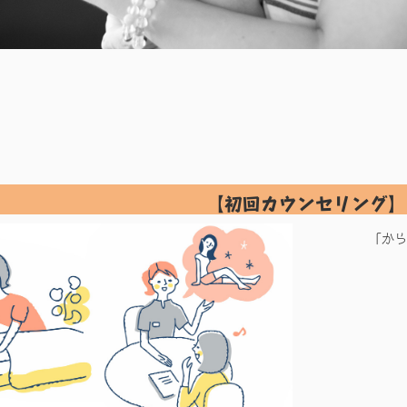
【初回カウンセリング】
「から