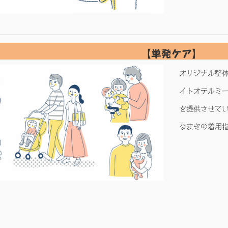
【単発ケア】
オリジナル整
イトオテルミ
を提供させて
なまきの着用